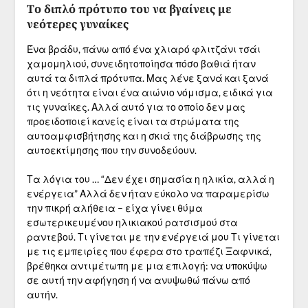
Το διπλό πρότυπο του να βγαίνεις με
νεότερες γυναίκες
Ένα βράδυ, πάνω από ένα χλιαρό φλιτζάνι τσάι
χαμομηλιού, συνειδητοποίησα πόσο βαθιά ήταν
αυτά τα διπλά πρότυπα. Μας λένε ξανά και ξανά
ότι η νεότητα είναι ένα αιώνιο νόμισμα, ειδικά για
τις γυναίκες. Αλλά αυτό για το οποίο δεν μας
προειδοποιεί κανείς είναι τα στρώματα της
αυτοαμφισβήτησης και η σκιά της διάβρωσης της
αυτοεκτίμησης που την συνοδεύουν.
Τα λόγια του … “Δεν έχει σημασία η ηλικία, αλλά η
ενέργεια” Αλλά δεν ήταν εύκολο να παραμερίσω
την πικρή αλήθεια – είχα γίνει θύμα
εσωτερικευμένου ηλικιακού ρατσισμού στα
ραντεβού. Τι γίνεται με την ενέργειά μου Τι γίνεται
με τις εμπειρίες που έφερα στο τραπέζι Ξαφνικά,
βρέθηκα αντιμέτωπη με μια επιλογή: να υποκύψω
σε αυτή την αφήγηση ή να ανυψωθώ πάνω από
αυτήν.