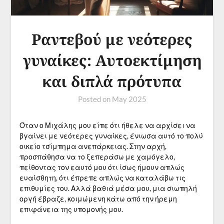
Ραντεβού με νεότερες
γυναίκες: Αυτοεκτίμηση
και διπλά πρότυπα
Posted on
May 2025
Όταν ο Μιχάλης μου είπε ότι ήθελε να αρχίσει να
βγαίνει με νεότερες γυναίκες, ένιωσα αυτό το πολύ
οικείο τσίμπημα ανεπάρκειας. Στην αρχή,
προσπάθησα να το ξεπεράσω με χαμόγελο,
πείθοντας τον εαυτό μου ότι ίσως ήμουν απλώς
ευαίσθητη, ότι έπρεπε απλώς να καταλάβω τις
επιθυμίες του. Αλλά βαθιά μέσα μου, μια σιωπηλή
οργή έβραζε, κοιμώμενη κάτω από την ήρεμη
επιφάνεια της υπομονής μου.