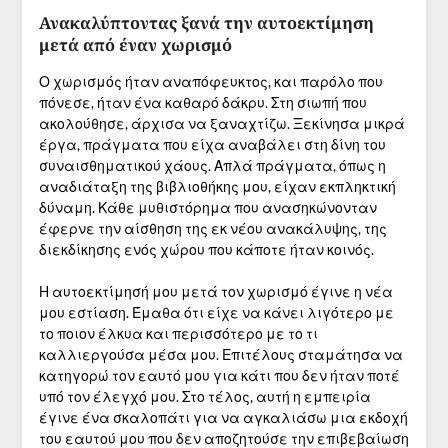
Ανακαλύπτοντας ξανά την αυτοεκτίμηση
μετά από έναν χωρισμό
Ο χωρισμός ήταν αναπόφευκτος, και παρόλο που
πόνεσε, ήταν ένα καθαρό δάκρυ. Στη σιωπή που
ακολούθησε, άρχισα να ξαναχτίζω. Ξεκίνησα μικρά
έργα, πράγματα που είχα αναβάλει στη δίνη του
συναισθηματικού χάους. Απλά πράγματα, όπως η
αναδιάταξη της βιβλιοθήκης μου, είχαν εκπληκτική
δύναμη. Κάθε μυθιστόρημα που ανασηκώνονταν
έφερνε την αίσθηση της εκ νέου ανακάλυψης, της
διεκδίκησης ενός χώρου που κάποτε ήταν κοινός.
Η αυτοεκτίμησή μου μετά τον χωρισμό έγινε η νέα
μου εστίαση. Έμαθα ότι είχε να κάνει λιγότερο με
το ποιον έλκυα και περισσότερο με το τι
καλλιεργούσα μέσα μου. Επιτέλους σταμάτησα να
κατηγορώ τον εαυτό μου για κάτι που δεν ήταν ποτέ
υπό τον έλεγχό μου. Στο τέλος, αυτή η εμπειρία
έγινε ένα σκαλοπάτι για να αγκαλιάσω μια εκδοχή
του εαυτού μου που δεν αποζητούσε την επιβεβαίωση