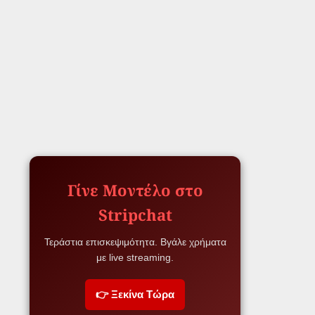
Γίνε Μοντέλο στο
Stripchat
Τεράστια επισκεψιμότητα. Βγάλε χρήματα
με live streaming.
👉 Ξεκίνα Τώρα