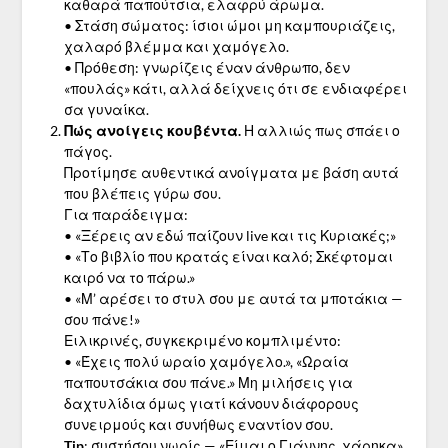
καθαρά παπούτσια, ελαφρύ άρωμα.
• Στάση σώματος: ίσιοι ώμοι μη καμπουριάζεις,
χαλαρό βλέμμα και χαμόγελο.
• Πρόθεση: γνωρίζεις έναν άνθρωπο, δεν
«πουλάς» κάτι, αλλά δείχνεις ότι σε ενδιαφέρει
σα γυναίκα.
Πώς ανοίγεις κουβέντα.
Η αλλιώς πως σπάει ο
πάγος.
Προτίμησε αυθεντικά ανοίγματα με βάση αυτά
που βλέπεις γύρω σου.
Για παράδειγμα:
• «Ξέρεις αν εδώ παίζουν live και τις Κυριακές;»
• «Το βιβλίο που κρατάς είναι καλό; Σκέφτομαι
καιρό να το πάρω.»
• «Μ’ αρέσει το στυλ σου με αυτά τα μποτάκια —
σου πάνε!»
Ειλικρινές, συγκεκριμένο κομπλιμέντο:
• «Έχεις πολύ ωραίο χαμόγελο.», «Ωραία
παπουτσάκια σου πάνε.» Μη μιλήσεις για
δαχτυλίδια όμως γιατί κάνουν διάφορους
συνειρμούς και συνήθως εναντίον σου.
Tip
: συστήσου νωρίς — «Είμαι ο Γιάννης, χάρηκα».