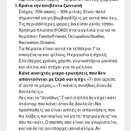
Κράτα την κουβέντα ζωντανή
Στόχος: 70% ακούς – 30% μιλάς. Είναι πολύ
σημαντικό να μη βομβαρδίζεις με αυτά που λες.
Τις περισσότερες φορές θα είσαι εκτός τόπου.
Χρήσιμο πλαίσιο (FORD) στα αγγλικά για να το
θυμάσαι: Family/Friends, Occupation/Studies,
Recreation, Dreams.
Τα θέματα είναι αυτά τα τέσσερα: Για
οικογένεια και φίλους, Η εργασία η σχολή,
Ελεύθερος χρόνος χόμπυ, γυμναστήρια μουσική
και άλλα, και στόχοι για το μέλλον.
Κάνε ανοιχτές μικρο-ερωτήσεις που δεν
απαντούνται με ξερό ναι η όχι:
«Τι σου άρεσε
σ’ αυτό το μέρος;», «Τι κάνεις συνήθως όταν δε
δουλεύεις;».
Λες και το “συνήθως”. Γιατί η άλλη δεν έχει κάτι
στάνταρ που κάνει όταν δε δουλεύει.Να
προσπαθείς να είναι απλές οι απαντήσεις που
θα λάβεις και κυρίως να μη τη “στριμώχνεις” να
σου πει κάτι. Ο σκοπός σου είναι να γνωριστείτε,
και να δειτε αν υπάρχει κοινό κλίμα. Αν