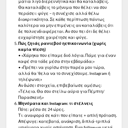
μάτια λιγο διερευνητικά και θα καταλάβεις.
Θα καταλάβεις το μήνυμα που θέλει να σου
περάσει: φύγε – η συνέχισε αλλά θέλω
διακριτικότητα. Σε κάθε περίπτωση πάντως
καλύτερα να μην επιμένεις αν καταλάβεις ότι
δε πολυενδιαφέρεται. Αν σου πει ότι δε θέλει
ευχαρίστησε χαιρέτησε και φύγε.
Πώς ζητάς ραντεβού ηεπικοινωνία (χωρίς
καμία πίεση)
• «Χάρηκα που είπαμε δυό λόγια. Πάμε για έναν
καφέ στο τάδε μέσα στην εβδομάδα;»
• «Πρέπει να γυρίσω στην παρέα μου τώρα,
αλλά θα ’θελα να το συνεχίσουμε. Instagram ή
τηλέφωνο;»
Αν δώσει στοιχεία, επιβεβαίωσε αμέσως:
«Τέλεια. Θα σου στείλω αύριο για Πέμπτη/
Παρασκευή.»
Μηνύματα και Instagram: τι στέλνεις
Πότε: μέσα σε 24 ώρες.
Τι: αναφορά σε κάτι που είπατε + απλή πρόταση.
Απέφυγε: κατεβατά, ανάκριση, διπλά-τριπλά
μηνύματα χωρίς απάντηση. Ένα follow-up μετά