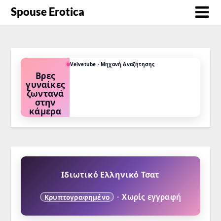
Spouse Erotica
Velvetube · Μηχανή Αναζήτησης
Διάλεξε
παιχνίδι
ρόλων
Μαμά. Κόρη.
Δασκάλα.
Νοσοκόμα.
Αφεντικό.
Mistress.
Ιδιωτικό Ελληνικό Τσατ
·
Χωρίς εγγραφή
Κρυπτογραφημένο