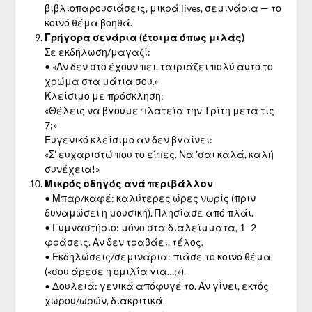
βιβλιοπαρουσιάσεις, μικρά lives, σεμινάρια — το
κοινό θέμα βοηθά.
Γρήγορα σενάρια (έτοιμα όπως μιλάς)
Σε εκδήλωση/μαγαζί:
• «Αν δεν στο έχουν πει, ταιριάζει πολύ αυτό το
χρώμα στα μάτια σου.»
Κλείσιμο με πρόσκληση:
«Θέλεις να βγούμε πλατεία την Τρίτη μετά τις
7;»
Ευγενικό κλείσιμο αν δεν βγαίνει:
«Σ’ ευχαριστώ που το είπες. Να ’σαι καλά, καλή
συνέχεια!»
Μικρός οδηγός ανά περιβάλλον
• Μπαρ/καφέ: καλύτερες ώρες νωρίς (πριν
δυναμώσει η μουσική). Πλησίασε από πλάι.
• Γυμναστήριο: μόνο στα διαλείμματα, 1–2
φράσεις. Αν δεν τραβάει, τέλος.
• Εκδηλώσεις/σεμινάρια: πιάσε το κοινό θέμα
(«σου άρεσε η ομιλία για…;»).
• Δουλειά: γενικά απόφυγέ το. Αν γίνει, εκτός
χώρου/ωρών, διακριτικά.