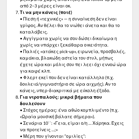
από 2–3 μέρες είναι οκ.
Τι να μην κάνεις (ποτέ)
• Πίεση ή «τεχνικές» — η συναίνεση δεν είναι
γρίφος. Αν θέλει θα το νιώθει άνετα και θα το
καταλάβεις.
• Αγγίγματα χωρίς να σου δώσει δικαίωμα η
χωρίς να υπάρχει ξεκάθαρα οικειότητα.
• Παλιές «ατάκες pick-up», ειρωνεία, προσβολές,
καμάκια, βλακώδη αστεία του στυλ, μήπως
έχετε ώρα και μόλις σου πει λεει όχι εννοώ ώρα
για καφέ κλπ.
• Φλερτ εκεί που δεν είναι κατάλληλο (π.χ.
δουλειά/γυμναστήριο σε ώρα αιχμής). Αν το
κάνεις, υπερ-διακριτικά με εύκολη έξοδο.
Για ντροπαλούς: μικρά βήματα που
δουλεύουν
• Στόχος ημέρας: ένα αθώο κομπλιμέντο (π.χ.
«Ωραία μουσική βάλατε σήμερα»).
• Σενάρια 10΄΄: «Γεια, είμαι ο/η … Χάρηκα. Έχεις
να προτείνεις …;»
• Μέρη που γίνονται “ομιλίες”: