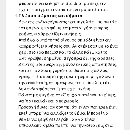
μπορείτε να καθήσετε στο ίδιο τραπέζι, αν
έχετε πράγματα να πείτε, να μοιραστείτε.
Γλώσσα σώματος και σήματα
Δείκτες ενδιαφέροντος:
χαμογελάει, σε ρωτάει
και εσένα, επαφή με τα μάτια, γέρνει προς
εσένα, «καθρεφτίζει» κινήσεις.
Από όλα αυτά το πιό σίγουρο σημάδι είναι αν
καθρεφτίζει κινήσεις σου. Αν στέκεσαι με το ένα
χέρι στο τραπεζάκι και το άλλο κάτω και το
αντιγράψει σημαίνει
σιγουρα
ότι της αρέσεις.
Δείκτες αδιαφορίας:
μονόλεκτικές απαντήσεις,
κοιτάει αλλού η γυρίζει το σώμα της αλλού,
γράφει στο κινητό της αρκετή ωρα, μεγαλώνει
την απόσταση, απομακρύνεται, η σου λέει ότι
δεν ενδιαφέρεται ή ότι έχει σχέση.
Πάντα με ευγένεια: «Σ’ ευχαριστώ που το είπες,
να ’σαι καλά» και αποχωρείς.
Προσοχή όμως: αν σου πεί ότι
είναι παντρεμένη
,
εκεί μπορεί να αλλάζει το θέμα. Μπορεί να
θέλει να ξεφύγει λιγάκι, αλλά είναι
επιφυλακτική.Θα πρέπει να την κοιτάξεις στα