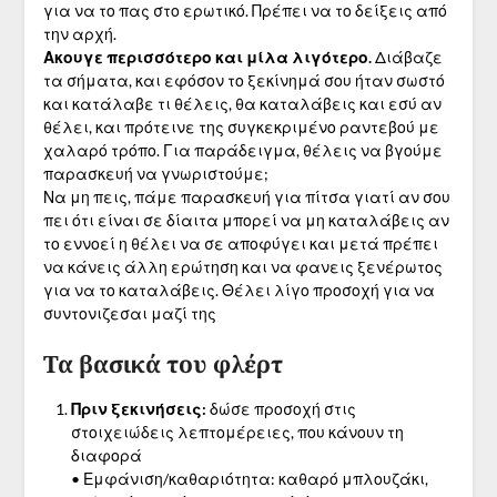
για να το πας στο ερωτικό. Πρέπει να το δείξεις από
την αρχή.
Ακουγε περισσότερο και μίλα λιγότερο.
Διάβαζε
τα σήματα, και εφόσον το ξεκίνημά σου ήταν σωστό
και κατάλαβε τι θέλεις, θα καταλάβεις και εσύ αν
θέλει, και πρότεινε της συγκεκριμένο ραντεβού με
χαλαρό τρόπο. Για παράδειγμα, θέλεις να βγούμε
παρασκευή να γνωριστούμε;
Να μη πεις, πάμε παρασκευή για πίτσα γιατί αν σου
πει ότι είναι σε δίαιτα μπορεί να μη καταλάβεις αν
το εννοεί η θέλει να σε αποφύγει και μετά πρέπει
να κάνεις άλλη ερώτηση και να φανεις ξενέρωτος
για να το καταλάβεις. Θέλει λίγο προσοχή για να
συντονιζεσαι μαζί της
Τα βασικά του φλέρτ
Πριν ξεκινήσεις:
δώσε προσοχή στις
στοιχειώδεις λεπτομέρειες, που κάνουν τη
διαφορά
• Εμφάνιση/καθαριότητα: καθαρό μπλουζάκι,