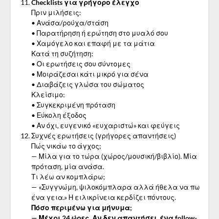
Checklists για γρήγορο έλεγχο
Πριν μιλήσεις:
• Ανάσα/ρούχα/στάση
• Παρατήρηση ή ερώτηση στο μυαλό σου
• Χαμόγελο και επαφή με τα μάτια
Κατά τη συζήτηση:
• Οι ερωτήσεις σου σύντομες
• Μοιράζεσαι κάτι μικρό για σένα
• Διαβάζεις γλώσα του σώματος
Κλείσιμο:
• Συγκεκριμένη πρόταση
• Εύκολη έξοδος
• Αν όχι, ευγενικό «ευχαριστώ» και φεύγεις
Συχνές ερωτήσεις (γρήγορες απαντήσεις)
Πώς νικάω το άγχος;
— Μίλα για το τώρα (χώρος/μουσική/βιβλίο). Μία
πρόταση, μία ανάσα.
Τι λέω αν κομπλάρω;
— «Συγγνώμη, ψιλοκόμπλαρα αλλά ήθελα να πω
ένα γεια.» Η ειλικρίνεια κερδίζει πόντους.
Πόσο περιμένω για μήνυμα;
— Μέχρι 24 ώρες. Αν δεν απαντήσει, ένα follow-