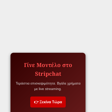
Γίνε Μοντέλο στο
Stripchat
Τεράστια επισκεψιμότητα. Βγάλε χρήματα
με live streaming.
👉 Ξεκίνα Τώρα