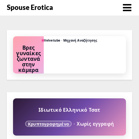
Spouse Erotica
Velvetube · Μηχανή Αναζήτησης
Βρες
γυναίκες
ζωντανά
στην
κάμερα
Διάλεξε το
φετίχ σου ή
την
προτίμησή
σου και δες
ποιες κάνουν
τώρα
κάμερα.
Ιδιωτικό Ελληνικό Τσατ
·
Χωρίς εγγραφή
Κρυπτογραφημένο