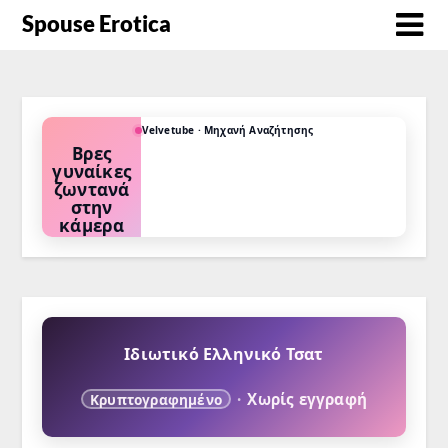
Spouse Erotica
Velvetube · Μηχανή Αναζήτησης
Βρες
γυναίκες
ζωντανά
στην
κάμερα
Διάλεξε το
φετίχ σου ή
την
προτίμησή
σου και δες
ποιες κάνουν
τώρα
κάμερα.
Ιδιωτικό Ελληνικό Τσατ
·
Χωρίς εγγραφή
Κρυπτογραφημένο