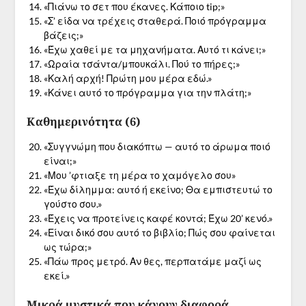
«Πιάνω το σετ που έκανες. Κάποιο tip;»
«Σ’ είδα να τρέχεις σταθερά. Ποιό πρόγραμμα
βάζεις;»
«Έχω χαθεί με τα μηχανήματα. Αυτό τι κάνει;»
«Ωραία τσάντα/μπουκάλι. Πού το πήρες;»
«Καλή αρχή! Πρώτη μου μέρα εδώ.»
«Κάνει αυτό το πρόγραμμα για την πλάτη;»
Καθημερινότητα (6)
«Συγγνώμη που διακόπτω — αυτό το άρωμα ποιό
είναι;»
«Μου ’φτιαξε τη μέρα το χαμόγελο σου»
«Έχω δίλημμα: αυτό ή εκείνο; Θα εμπιστευτώ το
γούστο σου.»
«Έχεις να προτείνεις καφέ κοντά; Έχω 20’ κενό.»
«Είναι δικό σου αυτό το βιβλίο; Πώς σου φαίνεται
ως τώρα;»
«Πάω προς μετρό. Αν θες, περπατάμε μαζί ως
εκεί.»
Μικρά μυστικά που κάνουν διαφορά