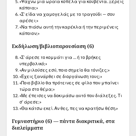
«Ψάχνω μιά ωραία κοπέλα για κουβέντα. Ξέρεις
κάποια;»
«Σ’ είδα να χαμογελάς με το τραγούδι — σου
αρέσει;»
«Να πιάσω αυτή την καρέκλα ή την περιμένεις
κάποιον;»
Εκδήλωση/βιβλιοπαρουσίαση (6)
«Σ’ άρεσε το κομμάτι για … ή το βρήκες
υπερβολικό;»
«Αν μιλούσες εσύ, ποιο σημείο θα τόνιζες;»
«Έχεις ξανάρθει σε διοργάνωση τους;»
«Ποιο βιβλίο θα πρότεινες σε φίλο που μπαίνει
τώρα στο θέμα;»
«Με έπεισες να δοκιμάσω αυτό που διάλεξες. Τι
σ’ άρεσε;»
«Θα κάτσω εκεί. Αν θες, πες να κρατήσω θέση.»
Γυμναστήριο (6) — πάντα διακριτικά, στα
διαλείμματα