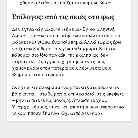
χθεσινό λάθος, σε ορίζει το επόμενο βήμα.
Επίλογος: από τις σκιές στο φως
Δεν έγινα «άγια» ούτε «τέλεια». Έγινα αληθινή.
Ακόμα περνάω από το ράφι των ποτών στο σούπερ
μάρκετ και νιώθω ένα τσίμπημα. Αλλά τώρα ξέρω
να ζητάω βοήθεια πριν γίνει πλημμύρα. Κι όταν
κάθομαι στο ίδιο παγκάκι της εκκλησίας, δεν
παριστάνω. Σφίγγω το χέρι της μάνας μου,
χαμογελάω στον πατέρα μου, λέω μέσα μου:
«Σήμερα τα κατάφερα».
Αν έχεις κι εσύ «κρυμμένα μπουκάλια», όπου κι αν
βρίσκονται—στο δωμάτιο, στην καρδιά, στις σκέψεις
—μην τα παλεύεις μόνος/η. Άπλωσε το χέρι.
Υπάρχει κόσμος, πίστη και επιστήμη που μπορούν να
το κρατήσουν. Σήμερα. Όχι «από Δευτέρα».