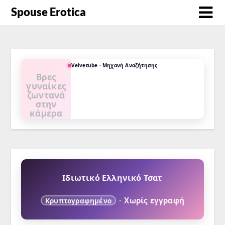
Spouse Erotica
Velvetube · Μηχανή Αναζήτησης
Διάλεξε
παιχνίδι
ρόλων
Μαμά. Κόρη.
Δασκάλα.
Νοσοκόμα.
Αφεντικό.
Mistress.
Ιδιωτικό Ελληνικό Τσατ
·
Χωρίς εγγραφή
Κρυπτογραφημένο