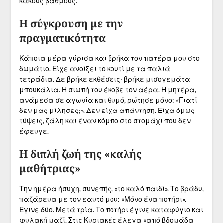
κακούς βαθμούς.
Η σύγκρουση με την
πραγματικότητα
Κάποια μέρα γύρισα και βρήκα τον πατέρα μου στο
δωμάτιο. Είχε ανοίξει το κουτί με τα παλιά
τετράδια. Δε βρήκε εκθέσεις∙ βρήκε μισογεμάτα
μπουκάλια. Η σιωπή του έκοβε τον αέρα. Η μητέρα,
ανάμεσα σε αγωνία και θυμό, ρώτησε μόνο: «Γιατί
δεν μας μίλησες;». Δεν είχα απάντηση. Είχα όμως
τύψεις, ζάλη και έναν κόμπο στο στομάχι που δεν
έφευγε.
Η διπλή ζωή της «καλής
μαθήτριας»
Την ημέρα ήσυχη, συνεπής, «το καλό παιδί». Το βράδυ,
παζάρευα με τον εαυτό μου: «Μόνο ένα ποτήρι».
Έγινε δύο. Μετά τρία. Το ποτήρι έγινε καταφύγιο και
φυλακή μαζί. Στις Κυριακές έλεγα «από βδομάδα