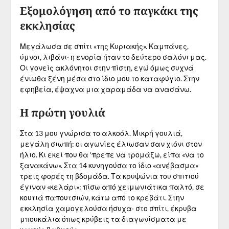
Εξομολόγηση από το παγκάκι της
εκκλησίας
Μεγάλωσα σε σπίτι «της Κυριακής». Καμπάνες,
ύμνοι, λιβάνι∙ η ενορία ήταν το δεύτερο σαλόνι μας.
Οι γονείς ακλόνητοι στην πίστη, εγώ όμως συχνά
ένιωθα ξένη μέσα στο ίδιο μου το καταφύγιο. Στην
εφηβεία, έψαχνα μια χαραμάδα να ανασάνω.
Η πρώτη γουλιά
Στα 13 μου γνώρισα το αλκοόλ. Μικρή γουλιά,
μεγάλη σιωπή: οι αγωνίες έλιωσαν σαν χιόνι στον
ήλιο. Κι εκεί που θα ‘πρεπε να τρομάξω, είπα «να το
ξανακάνω». Στα 14 κυνηγούσα το ίδιο «ανέβασμα»
τρεις φορές τη βδομάδα. Τα κρυψώνια του σπιτιού
έγιναν «κελάρι»: πίσω από χειμωνιάτικα παλτό, σε
κουτιά παπουτσιών, κάτω από το κρεβάτι. Στην
εκκλησία χαμογελούσα ήσυχα∙ στο σπίτι, έκρυβα
μπουκάλια όπως κρύβεις τα διαγωνίσματα με