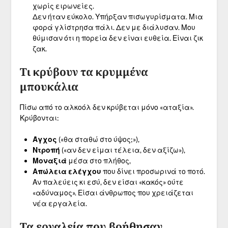
χωρίς ειρωνείες.
Δεν ήταν εύκολο. Υπήρξαν πισωγυρίσματα. Μια
φορά γλίστρησα πάλι. Δεν με διάλυσαν. Μου
θύμισαν ότι η πορεία δεν είναι ευθεία. Είναι ζικ
ζακ.
Τι κρύβουν τα κρυμμένα
μπουκάλια
Πίσω από το αλκοόλ δεν κρύβεται μόνο «αταξία».
Κρύβονται:
Άγχος
(«θα σταθώ στο ύψος;»),
Ντροπή
(«αν δεν είμαι τέλεια, δεν αξίζω»),
Μοναξιά
μέσα στο πλήθος,
Απώλεια ελέγχου
που δίνει προσωρινά το ποτό.
Αν παλεύεις κι εσύ, δεν είσαι «κακός» ούτε
«αδύναμος». Είσαι άνθρωπος που χρειάζεται
νέα εργαλεία.
Τα εργαλεία που βοήθησαν