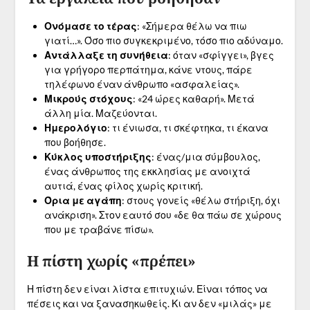
Ονόμασε το τέρας
: «Σήμερα θέλω να πιω
γιατί…». Όσο πιο συγκεκριμένο, τόσο πιο αδύναμο.
Αντάλλαξε τη συνήθεια
: όταν «σφίγγει», βγες
για γρήγορο περπάτημα, κάνε ντους, πάρε
τηλέφωνο έναν άνθρωπο «ασφαλείας».
Μικρούς στόχους
: «24 ώρες καθαρή». Μετά
άλλη μία. Μαζεύονται.
Ημερολόγιο
: τι ένιωσα, τι σκέφτηκα, τι έκανα
που βοήθησε.
Κύκλος υποστήριξης
: ένας/μια σύμβουλος,
ένας άνθρωπος της εκκλησίας με ανοιχτά
αυτιά, ένας φίλος χωρίς κριτική.
Όρια με αγάπη
: στους γονείς «θέλω στήριξη, όχι
ανάκριση». Στον εαυτό σου «δε θα πάω σε χώρους
που με τραβάνε πίσω».
Η πίστη χωρίς «πρέπει»
Η πίστη δεν είναι λίστα επιτυχιών. Είναι τόπος να
πέσεις και να ξανασηκωθείς. Κι αν δεν «μιλάς» με