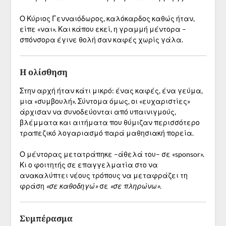
Ο Κύριος Γενναιόδωρος, καλόκαρδος καθώς ήταν,
είπε «ναι». Και κάπου εκεί, η γραμμή μέντορα –
σπόνσορα έγινε θολή σαν καφές χωρίς γάλα.
Η ολίσθηση
Στην αρχή ήταν κάτι μικρό: ένας καφές, ένα γεύμα,
μια «συμβουλή». Σύντομα όμως, οι «ευχαριστίες»
άρχισαν να συνοδεύονται από υπαινιγμούς,
βλέμματα και αιτήματα που θύμιζαν περισσότερο
τραπεζικό λογαριασμό παρά μαθησιακή πορεία.
Ο μέντορας μετατράπηκε –άθελά του– σε «sponsor».
Κι ο φοιτητής σε επαγγελματία στο να
ανακαλύπτει νέους τρόπους να μεταφράζει τη
φράση
«σε καθοδηγώ»
σε
«σε πληρώνω»
.
Συμπέρασμα