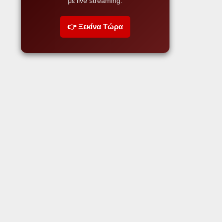
με live streaming.
👉 Ξεκίνα Τώρα