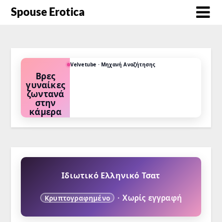
Spouse Erotica
Velvetube · Μηχανή Αναζήτησης
Βρες
γυναίκες
ζωντανά
στην
κάμερα
Διάλεξε το
φετίχ σου ή
την
προτίμησή
σου και δες
ποιες κάνουν
τώρα
κάμερα.
Ιδιωτικό Ελληνικό Τσατ
·
Χωρίς εγγραφή
Κρυπτογραφημένο