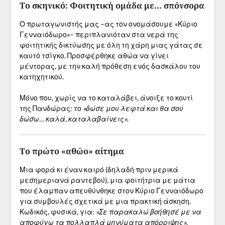
Το σκηνικό: Φοιτητική ομάδα με… σπόνσορα
Ο πρωταγωνιστής μας –ας τον ονομάσουμε «Κύριο
Γενναιόδωρο»– περιπλανιόταν στα νερά της
φοιτητικής δικτύωσης με όλη τη χάρη μιας γάτας σε
καυτό τσίγκο. Προσφέρθηκε αθώα να γίνει
μέντορας, με την καλή πρόθεση ενός δασκάλου του
κατηχητικού.
Μόνο που, χωρίς να το καταλάβει, άνοιξε το κουτί
της Πανδώρας: το
«δώσε μου λεφτά και θα σου
δώσω… καλά, καταλαβαίνεις»
.
Το πρώτο «αθώο» αίτημα
Μια φορά κι έναν καιρό (δηλαδή πριν μερικά
μεσημεριανά ραντεβού), μια φοιτήτρια με μάτια
που έλαμπαν απευθύνθηκε στον Κύριο Γενναιόδωρο
για συμβουλές σχετικά με μια πρακτική άσκηση.
Κωδικός, φυσικά, για:
«Σε παρακαλώ βοήθησέ με να
αποφύγω τα πολλαπλά μηνύματα απόρριψης»
.