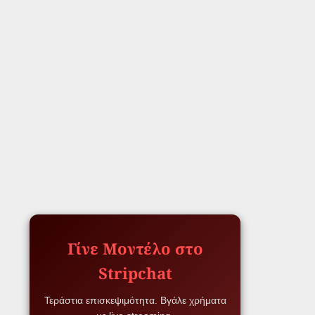
Γίνε Μοντέλο στο
Stripchat
Τεράστια επισκεψιμότητα. Βγάλε χρήματα