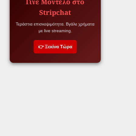
Γίνε Μοντέλο στο
Stripchat
Τεράστια επισκεψιμότητα. Βγάλε χρήματα
με live streaming.
👉 Ξεκίνα Τώρα