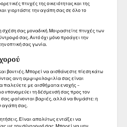
ρετικές πτυχές της οικειότητας και της
και γιορτάστε την αγάπη σας σε όλο το
η σχέση σας μοναδική. Μοιραστείτε πτυχές των
ύντροφό σας. Αυτό όχι μόνο προάγει την
ην οπτική σας γωνία.
 χορού
και βουτιές. Μπορεί να αισθάνεστε πίεση κάτω
τώντας αν η αμφιφυλοφιλία σας είναι
να παλεύετε με αισθήματα ενοχής –
λο υπονομεύει τη δέσμευσή σας προς τον
α σας φαίνονται βαριές, αλλά να θυμάστε: η
ν αγάπη σας.
ητήσεις. Είναι απολύτως εντάξει να
σας με τον σύντροφό σας. Μπορεί να μην