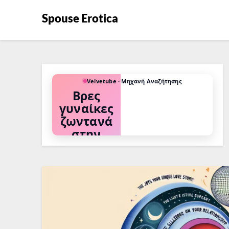
Spouse Erotica
Velvetube · Μηχανή Αναζήτησης
Βρες
γυναίκες
ζωντανά
στην
κάμερα
Διάλεξε το
φετίχ σου ή
την
προτίμησή
σου και δες
ποιες κάνουν
τώρα κάμερα.