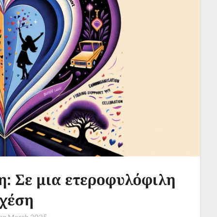
: Σε μια ετεροφυλόφιλη
χέση
 on
March 2025