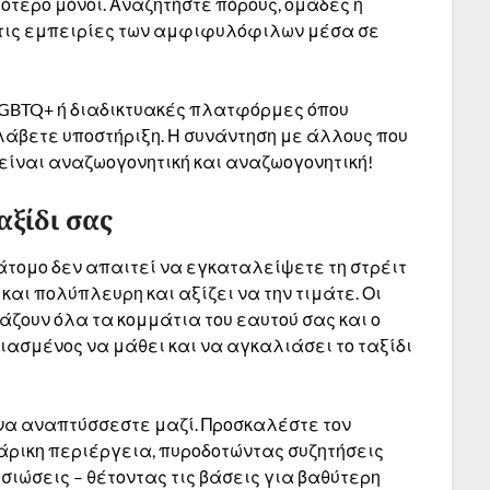
ότερο μόνοι. Αναζητήστε πόρους, ομάδες ή
 τις εμπειρίες των αμφιφυλόφιλων μέσα σε
LGBTQ+ ή διαδικτυακές πλατφόρμες όπου
 λάβετε υποστήριξη. Η συνάντηση με άλλους που
 είναι αναζωογονητική και αναζωογονητική!
αξίδι σας
άτομο δεν απαιτεί να εγκαταλείψετε τη στρέιτ
και πολύπλευρη και αξίζει να την τιμάτε. Οι
άζουν όλα τα κομμάτια του εαυτού σας και ο
ιασμένος να μάθει και να αγκαλιάσει το ταξίδι
να αναπτύσσεστε μαζί. Προσκαλέστε τον
άρικη περιέργεια, πυροδοτώντας συζητήσεις
ασιώσεις – θέτοντας τις βάσεις για βαθύτερη