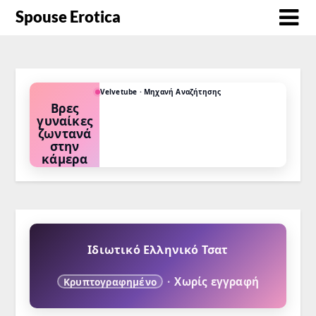
Spouse Erotica
Velvetube · Μηχανή Αναζήτησης
Βρες
γυναίκες
ζωντανά
στην
κάμερα
Διάλεξε το
φετίχ σου ή
την
προτίμησή
σου και δες
ποιες κάνουν
τώρα
κάμερα.
Ιδιωτικό Ελληνικό Τσατ
·
Χωρίς εγγραφή
Κρυπτογραφημένο