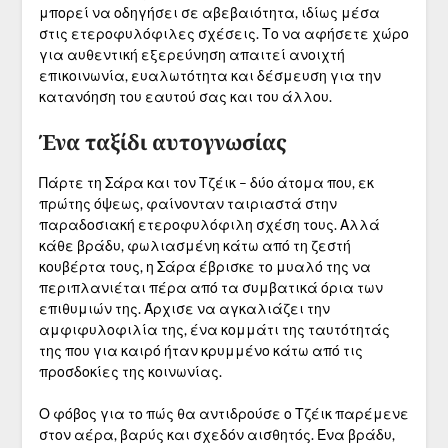
μπορεί να οδηγήσει σε αβεβαιότητα, ιδίως μέσα
στις ετεροφυλόφιλες σχέσεις. Το να αφήσετε χώρο
για αυθεντική εξερεύνηση απαιτεί ανοιχτή
επικοινωνία, ευαλωτότητα και δέσμευση για την
κατανόηση του εαυτού σας και του άλλου.
Ένα ταξίδι αυτογνωσίας
Πάρτε τη Σάρα και τον Τζέικ – δύο άτομα που, εκ
πρώτης όψεως, φαίνονταν ταιριαστά στην
παραδοσιακή ετεροφυλόφιλη σχέση τους. Αλλά
κάθε βράδυ, φωλιασμένη κάτω από τη ζεστή
κουβέρτα τους, η Σάρα έβρισκε το μυαλό της να
περιπλανιέται πέρα από τα συμβατικά όρια των
επιθυμιών της. Άρχισε να αγκαλιάζει την
αμφιφυλοφιλία της, ένα κομμάτι της ταυτότητάς
της που για καιρό ήταν κρυμμένο κάτω από τις
προσδοκίες της κοινωνίας.
Ο φόβος για το πώς θα αντιδρούσε ο Τζέικ παρέμενε
στον αέρα, βαρύς και σχεδόν αισθητός. Ένα βράδυ,