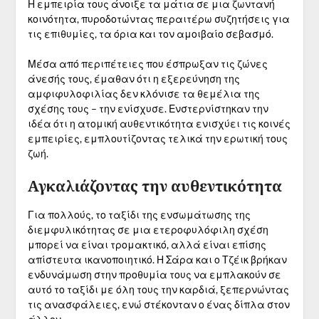
Η εμπειρία τους άνοιξε τα μάτια σε μια ζωντανή
κοινότητα, πυροδοτώντας περαιτέρω συζητήσεις για
τις επιθυμίες, τα όρια και τον αμοιβαίο σεβασμό.
Μέσα από περιπέτειες που έσπρωξαν τις ζώνες
άνεσής τους, έμαθαν ότι η εξερεύνηση της
αμφιφυλοφιλίας δεν κλόνισε τα θεμέλια της
σχέσης τους – την ενίσχυσε. Ενστερνίστηκαν την
ιδέα ότι η ατομική αυθεντικότητα ενισχύει τις κοινές
εμπειρίες, εμπλουτίζοντας τελικά την ερωτική τους
ζωή.
Αγκαλιάζοντας την αυθεντικότητα
Για πολλούς, το ταξίδι της ενσωμάτωσης της
διεμφυλικότητας σε μια ετεροφυλόφιλη σχέση
μπορεί να είναι τρομακτικό, αλλά είναι επίσης
απίστευτα ικανοποιητικό. Η Σάρα και ο Τζέικ βρήκαν
ενδυνάμωση στην προθυμία τους να εμπλακούν σε
αυτό το ταξίδι με όλη τους την καρδιά, ξεπερνώντας
τις ανασφάλειες, ενώ στέκονταν ο ένας δίπλα στον