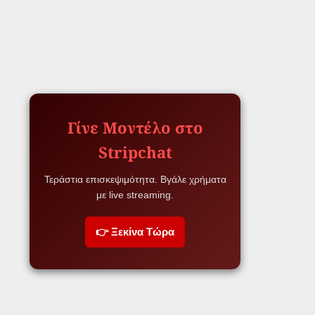
Γίνε Μοντέλο στο
Stripchat
Τεράστια επισκεψιμότητα. Βγάλε χρήματα
με live streaming.
👉 Ξεκίνα Τώρα