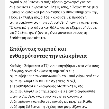
αφού αφέθηκαν να συζητήσουν χαλαρά για τα
όνειρα και τις φαντασιώσεις τους, η Σάρα πήρε μια
βαθιά ανάσα και μοιράστηκε τα συναισθήματά της.
Προς έκπληξή της, ο Τζέικ άκουσε με προσοχή,
αντανακλώντας την ενσυναίσθηση αντί για κριτική.
“Σ’ αγαπώ για σένα και θέλω να το εξερευνήσουμε
μαζί”, είπε, φωτίζοντας ένα μονοπάτι προς τη
βαθύτερη οικειότητα.
Σπάζοντας ταμπού και
ενθαρρύνοντας την ειλικρίνεια
Καθώς η Σάρα και ο Τζέικ περιηγήθηκαν στο νέο τους
έδαφος, ανακάλυψαν τη σημασία της
αμφισβήτησης των κοινωνικών ταμπού γύρω από την
αμφιφυλοφιλία και τις σχέσεις. Μαζί,
εξερεύνησαν τις διάφορες διαστάσεις της
αμφιφυλοφιλίας της Σάρα – είτε αυτό αφορούσε
φαντασιώσεις για γυναίκες είτε άνοιγμα
συζητήσεων για πιθανές κοινές εμπειρίες. Κάθε
συζήτηση βάθαινε τη σχέση που μοιράζονταν,