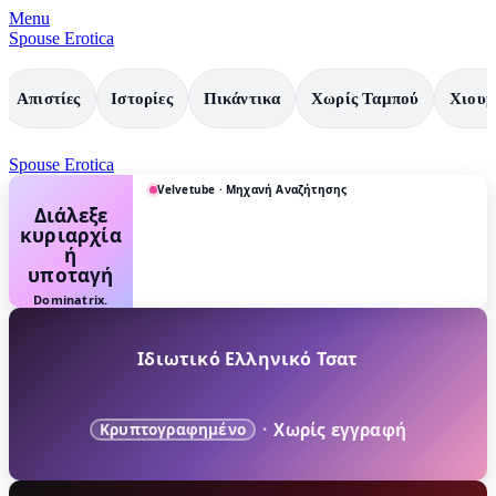
Menu
Spouse Erotica
Απιστίες
Ιστορίες
Πικάντικα
Χωρίς Ταμπού
Χιουμ
Spouse Erotica
Velvetube · Μηχανή Αναζήτησης
Διάλεξε
κυριαρχία
ή
υποταγή
Dominatrix.
Femdom.
Strapon. BDSM.
Submission.
Ιδιωτικό Ελληνικό Τσατ
·
Χωρίς εγγραφή
Κρυπτογραφημένο