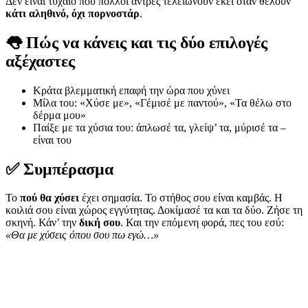
Δεν είναι τυχαίο που πολλοί άντρες τελειώνουν εκεί όταν θέλουν
κάτι αληθινό, όχι πορνοστάρ
.
👅 Πώς να κάνεις και τις δύο επιλογές
αξέχαστες
Κράτα βλεμματική επαφή την ώρα που χύνει
Μίλα του: «Χύσε με», «Γέμισέ με παντού», «Τα θέλω στο
δέρμα μου»
Παίξε με τα χύσια του: άπλωσέ τα, γλείψ’ τα, μύρισέ τα –
είναι του
✅ Συμπέρασμα
Το
πού θα χύσει
έχει σημασία. Το στήθος σου είναι καμβάς. Η
κοιλιά σου είναι χώρος εγγύτητας. Δοκίμασέ τα και τα δύο. Ζήσε τη
σκηνή. Κάν’ την
δική σου
. Και την επόμενη φορά, πες του εσύ:
«Θα με χύσεις όπου σου πω εγώ…»