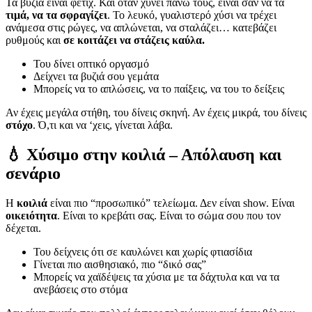
Τα βυζιά είναι φετίχ. Και όταν χύνει πάνω τους, είναι σαν να τα
τιμά, να τα σφραγίζει
. Το λευκό, γυαλιστερό χύσι να τρέχει
ανάμεσα στις ρώγες, να απλώνεται, να σταλάζει… κατεβάζει
ρυθμούς και
σε κοιτάζει να στάζεις καύλα.
Του δίνει οπτικό οργασμό
Δείχνει τα βυζιά σου γεμάτα
Μπορείς να το απλώσεις, να το παίξεις, να του το δείξεις
Αν έχεις μεγάλα στήθη, του δίνεις σκηνή. Αν έχεις μικρά, του δίνεις
στόχο
. Ό,τι και να ‘χεις, γίνεται λάβα.
💧 Χύσιμο στην κοιλιά – Απόλαυση και
σενάριο
Η
κοιλιά
είναι πιο “προσωπικό” τελείωμα. Δεν είναι show. Είναι
οικειότητα
. Είναι το κρεβάτι σας. Είναι το σώμα σου που τον
δέχεται.
Του δείχνεις ότι σε καυλώνει και χωρίς φτιασίδια
Γίνεται πιο αισθησιακό, πιο “δικό σας”
Μπορείς να χαϊδέψεις τα χύσια με τα δάχτυλα και να τα
ανεβάσεις στο στόμα