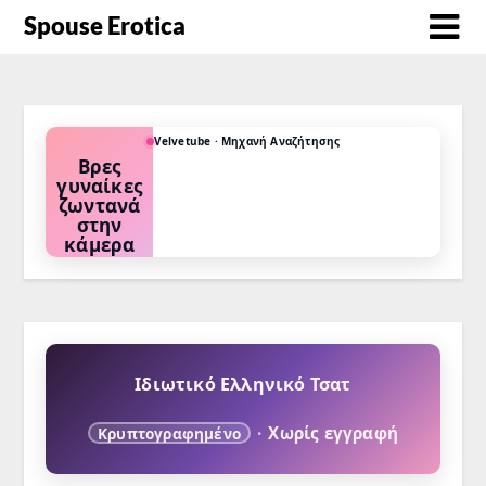
Spouse Erotica
Velvetube · Μηχανή Αναζήτησης
Διάλεξε
παιχνίδι
ρόλων
Μαμά. Κόρη.
Δασκάλα.
Νοσοκόμα.
Αφεντικό.
Mistress.
Ιδιωτικό Ελληνικό Τσατ
·
Χωρίς εγγραφή
Κρυπτογραφημένο