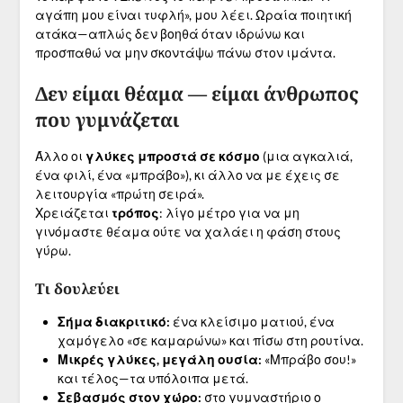
αγάπη μου είναι τυφλή», μου λέει. Ωραία ποιητική
ατάκα—απλώς δεν βοηθά όταν ιδρώνω και
προσπαθώ να μην σκοντάψω πάνω στον ιμάντα.
Δεν είμαι θέαμα — είμαι άνθρωπος
που γυμνάζεται
Άλλο οι
γλύκες μπροστά σε κόσμο
(μια αγκαλιά,
ένα φιλί, ένα «μπράβο»), κι άλλο να με έχεις σε
λειτουργία «πρώτη σειρά».
Χρειάζεται
τρόπος
: λίγο μέτρο για να μη
γινόμαστε θέαμα ούτε να χαλάει η φάση στους
γύρω.
Τι δουλεύει
Σήμα διακριτικό:
ένα κλείσιμο ματιού, ένα
χαμόγελο «σε καμαρώνω» και πίσω στη ρουτίνα.
Μικρές γλύκες, μεγάλη ουσία:
«Μπράβο σου!»
και τέλος—τα υπόλοιπα μετά.
Σεβασμός στον χώρο:
στο γυμναστήριο ο