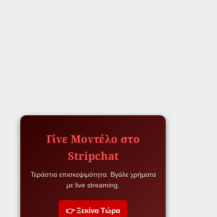
Γίνε Μοντέλο στο
Stripchat
Τεράστια επισκεψιμότητα. Βγάλε χρήματα
με live streaming.
👉 Ξεκίνα Τώρα