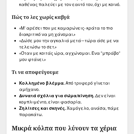
καθένας παλεύει με τον εαυτό του, όχι με κοινό.
Πώς το λες χωρίς καβγά
«Μ’ αρέσει που με καμαρώνεις· κράτα το πιο
διακριτικό να μη χάνομαι.»
«Δώσε μου την αγκαλιά μετά—τώρα άσε με να
τελειώσω το σετ.»
«Όταν με κοιτάς ώρα, αγχώνομαι. Ένα “μπράβο”
μου φτάνει.»
Τι να αποφεύγουμε
Κολλημένο βλέμμα.
Από τρυφερό γίνεται
αμήχανο.
Δυνατά σχόλια για σώμα/κίνηση.
Δεν είναι
κομπλιμέντο, είναι φασαρία.
Ζηλίτσες και σκηνές.
Χαμόγελο, ανάσα, πάμε
παρακάτω.
Μικρά κόλπα που λύνουν τα χέρια