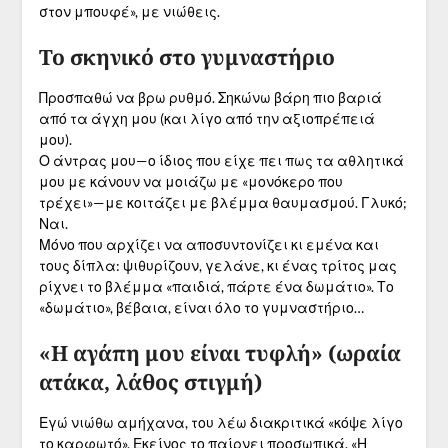
στον μπουφέ», με νιώθεις.
Το σκηνικό στο γυμναστήριο
Προσπαθώ να βρω ρυθμό. Σηκώνω βάρη πιο βαριά
από τα άγχη μου (και λίγο από την αξιοπρέπειά
μου).
Ο άντρας μου—ο ίδιος που είχε πει πως τα αθλητικά
μου με κάνουν να μοιάζω με «μονόκερο που
τρέχει»—με κοιτάζει με βλέμμα θαυμασμού. Γλυκό;
Ναι.
Μόνο που αρχίζει να αποσυντονίζει κι εμένα και
τους δίπλα: ψιθυρίζουν, γελάνε, κι ένας τρίτος μας
ρίχνει το βλέμμα «παιδιά, πάρτε ένα δωμάτιο». Το
«δωμάτιο», βέβαια, είναι όλο το γυμναστήριο…
«Η αγάπη μου είναι τυφλή» (ωραία
ατάκα, λάθος στιγμή)
Εγώ νιώθω αμήχανα, του λέω διακριτικά «κόψε λίγο
το καρφωτό». Εκείνος το παίρνει προσωπικά. «Η